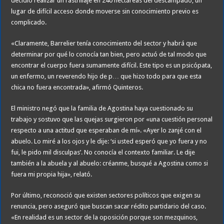
decidió realizar un rastrillaje en 240 hectáreas del descampado, un
lugar de difícil acceso donde moverse sin conocimiento previo es
complicado.
«Claramente, Barrelier tenía conocimiento del sector y habrá que
determinar por qué lo conocía tan bien, pero actuó de tal modo que
encontrar el cuerpo fuera sumamente difícil. Este tipo es un psicópata,
un enfermo, un reverendo hijo de p… que hizo todo para que esta
chica no fuera encontrada», afirmó Quinteros.
El ministro negó que la familia de Agostina haya cuestionado su
trabajo y sostuvo que las quejas surgieron por «una cuestión personal
respecto a una actitud que esperaban de mí». «Ayer lo zanjé con el
abuelo. Lo miré a los ojos y le dije: ‘si usted esperó que yo fuera y no
fui, le pido mil disculpas’. No conocía el contexto familiar. Le dije
también a la abuela y al abuelo: créanme, busqué a Agostina como si
fuera mi propia hija», relató.
Por último, reconoció que existen sectores políticos que exigen su
renuncia, pero aseguró que buscan sacar rédito partidario del caso.
«En realidad es un sector de la oposición porque son mezquinos,