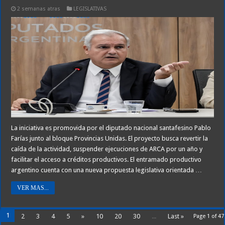
2 semanas atras
LEGISLATIVAS
La iniciativa es promovida por el diputado nacional santafesino Pablo
Farías junto al bloque Provincias Unidas. El proyecto busca revertir la
caída de la actividad, suspender ejecuciones de ARCA por un año y
facilitar el acceso a créditos productivos. El entramado productivo
argentino cuenta con una nueva propuesta legislativa orientada …
VER MAS...
1
2
3
4
5
»
10
20
30
...
Last »
Page 1 of 47