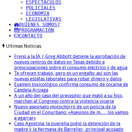
ESPECTACULOS
POLICIALES
ECONOMIA
LEGISLATIVAS
QUIENES SOMOS?
PROGRAMACIÓN
CONTACTO
Ultimas Noticias
Freno a la IA | Greg Abbott detiene la aprobación de
nuevos centros de datos en Texas debido a
preocupaciones sobre el consumo eléctrico y de agua
Te ofrecen trabajo, pero es un engaño: así son las
nuevas estafas laborales para robar dinero y datos
Examen toxicológico confirma consumo de cocaína de
Candela Arizaga
A un año del caso del preceptor que mató a su hijo,
marchan al Congreso contra la violencia vicaria
Nuevo asesinato motochorro de un policía de la
Ciudad en el Conurbano: «Asesinos de m…, los vamos
a agarrar»
Caso Agostina: la querella pidió la detención de la
madre y la hermana de Barrelier, principal acusado