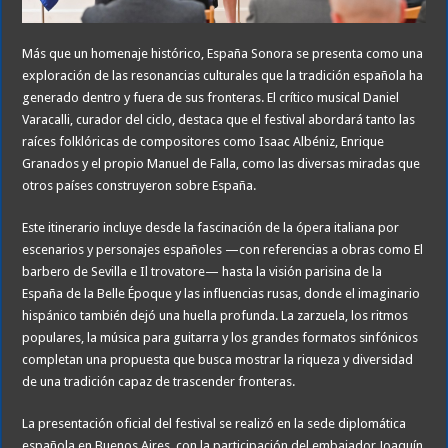
Más que un homenaje histórico, España Sonora se presenta como una
exploración de las resonancias culturales que la tradición española ha
generado dentro y fuera de sus fronteras. El crítico musical Daniel
Varacalli, curador del ciclo, destaca que el festival abordará tanto las
raíces folklóricas de compositores como Isaac Albéniz, Enrique
Granados y el propio Manuel de Falla, como las diversas miradas que
otros países construyeron sobre España.
Este itinerario incluye desde la fascinación de la ópera italiana por
escenarios y personajes españoles —con referencias a obras como El
barbero de Sevilla e Il trovatore— hasta la visión parisina de la
España de la Belle Époque y las influencias rusas, donde el imaginario
hispánico también dejó una huella profunda. La zarzuela, los ritmos
populares, la música para guitarra y los grandes formatos sinfónicos
completan una propuesta que busca mostrar la riqueza y diversidad
de una tradición capaz de trascender fronteras.
La presentación oficial del festival se realizó en la sede diplomática
española en Buenos Aires, con la participación del embajador Joaquín