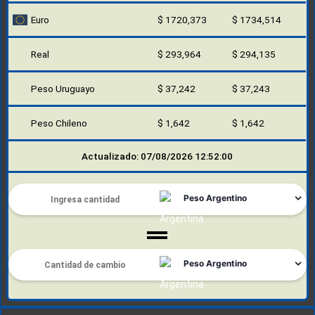
Euro
$ 1720,373
$ 1734,514
Real
$ 293,964
$ 294,135
Peso Uruguayo
$ 37,242
$ 37,243
Peso Chileno
$ 1,642
$ 1,642
Actualizado: 07/08/2026 12:52:00